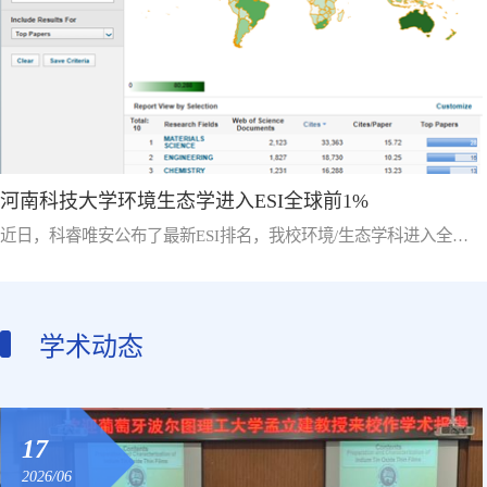
河南科技大学环境生态学进入ESI全球前1%
近日，科睿唯安公布了最新ESI排名，我校环境/生态学科进入全球E
SI前1%。目前学校共有全球ESI前1%学科10个，分别是临床医学、
工程学、农业科学、植物与动物学、材料科学、化学、药理学与毒
理学、生物学与生物化学、环境/生态学、计算机科学。ESI全称为
基本科学指标数据库(Essential Science Indicators)，其将全部科学分
学术动态
为22个专业领域，收录了Web of Science（科学网）全球12000多种
学术期刊的近十年发表的高水平论文及被引数据...
17
2026/06