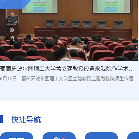
葡萄牙波尔图理工大学孟立建教授应邀来我院作学术报
告
6月12日，葡萄牙波尔图理工大学孟立建教授应邀为我院师生作题为
《半导体透明导电薄膜的制备和表征》的学术报告。报告中，孟立
建教授系统阐述了透明导电薄膜的制备工艺与性能调控，重点探讨
了制备参数对薄膜特性的影响、光学参数的计算方法，以及柔性衬
底上的沉积技术。基于磁控溅射法，他揭示了溅射功率对薄膜晶粒
尺寸与致密度的调控规律：功率过低导致薄膜疏松、迁移率下降，
快捷导航
过高则引入晶格缺陷；同时指出，真空退火可减少氧空...